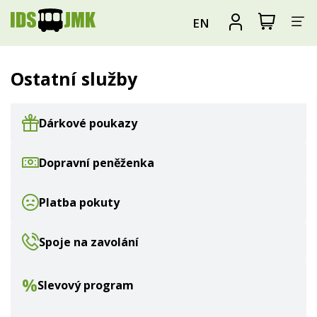
Za
Zobrazit
Registrova
EN
nákupní
se
nav
košík
Ostatní služby
Dárkové poukazy
Dopravní peněženka
Platba pokuty
Spoje na zavolání
%
Slevový program