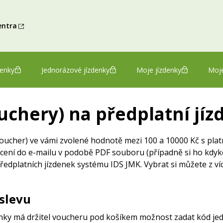
entra
denky
Jednorázové jízdenky
Moje jízdenky
Moje
chery) na předplatní jíz
oucher) ve vámi zvolené hodnotě mezi 100 a 10000 Kč s platn
cení do e-mailu v podobě PDF souboru (případně si ho kdyko
edplatních jízdenek systému IDS JMK. Vybrat si můžete z ví
slevu
ky má držitel voucheru pod košíkem možnost zadat kód jedn