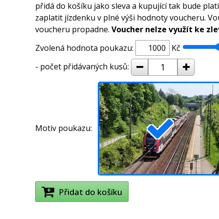
přidá do košíku jako sleva a kupující tak bude pl
zaplatit jízdenku v plné výši hodnoty voucheru. V
voucheru propadne.
Voucher nelze využít ke zle
Zvolená hodnota poukazu:
Kč
Rozsah:
ubrat
přidat
- počet přidávaných kusů:
Vlak
1
Motiv poukazu:
Přidat do košíku