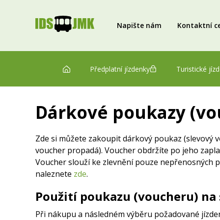
Napište nám
Kontaktní c
Předplatní jízdenky
Turistické jíz
Dárkové poukazy (vou
Zde si můžete zakoupit dárkový poukaz (slevový v
voucher propadá). Voucher obdržíte po jeho zapla
Voucher slouží ke zlevnění pouze nepřenosných př
naleznete
zde
.
Použití poukazu (voucheru) na 
Při nákupu a následném výběru požadované jízden