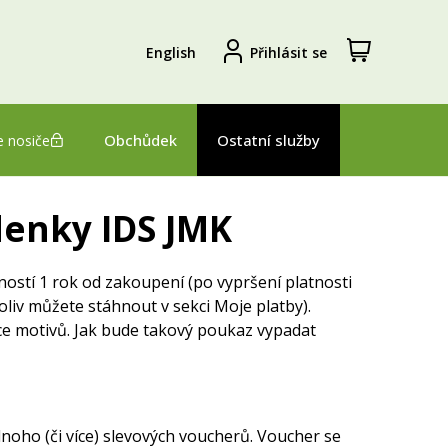
Zobrazit
Registrovat
English
Přihlásit se
nákupní
se
košík
Obchůdek
Ostatní služby
 nosiče
denky IDS JMK
ostí 1 rok od zakoupení (po vypršení platnosti
liv můžete stáhnout v sekci Moje platby).
ce motivů. Jak bude takový poukaz vypadat
oho (či více) slevových voucherů. Voucher se