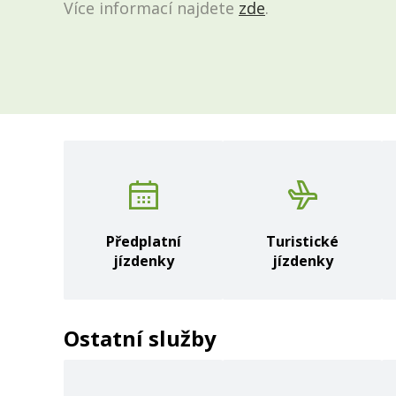
Více informací najdete
Více informací najdete
zde
zde
.
.
Předplatní
Turistické
jízdenky
jízdenky
Ostatní služby