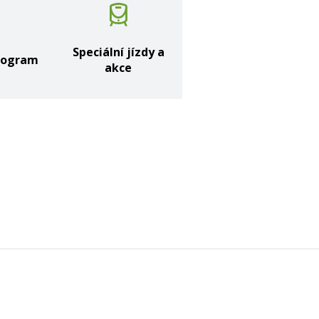
%
Speciální jízdy a
rogram
akce