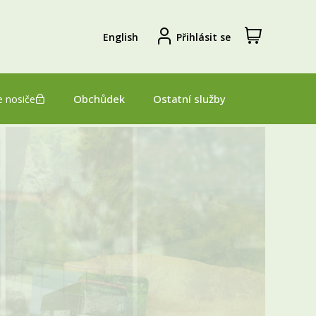
Zobrazit
Registrovat
English
Přihlásit se
nákupní
se
košík
Obchůdek
Ostatní služby
 nosiče