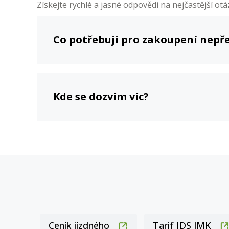
Získejte rychlé a jasné odpovědi na nejčastější otá
Co potřebuji pro zakoupení nepř
Kde se dozvím víc?
Ceník jízdného
Tarif IDS JMK