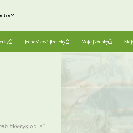
entra
denky
Jednorázové jízdenky
Moje jízdenky
Moje
i jízdenky.
 nabídky cyklobusů.