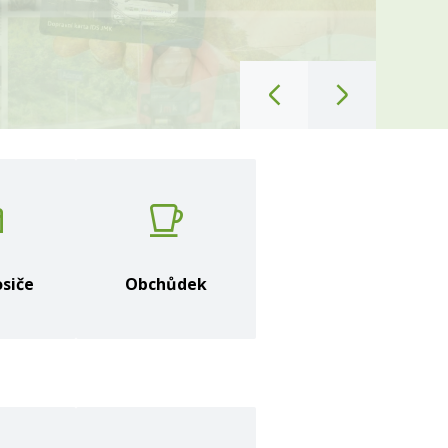
Předchozí
Následujíc
snímek
snímek
siče
Obchůdek