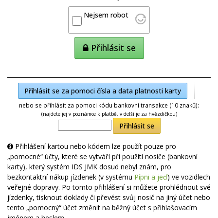
Nejsem robot
Přihlásit se
Přihlásit se za pomoci čísla a data platnosti karty
nebo se přihlásit za pomoci kódu bankovní transakce (10 znaků):
(najdete jej v poznámce k platbě, v delší je za hvězdičkou)
Přihlásit se
Přihlášení kartou nebo kódem lze použít pouze pro
„pomocné“ účty, které se vytváří při použití nosiče (bankovní
karty), který systém IDS JMK dosud nebyl znám, pro
bezkontaktní nákup jízdenek (v systému
Pípni a jeď
) ve vozidlech
veřejné dopravy. Po tomto přihlášení si můžete prohlédnout své
jízdenky, tisknout doklady či převést svůj nosič na jiný účet nebo
tento „pomocný“ účet změnit na běžný účet s přihlašovacím
jménem a heslem.