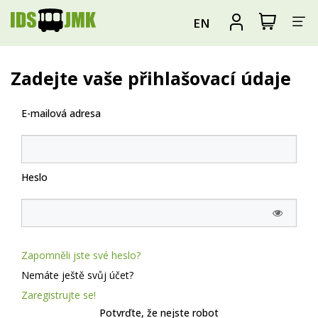
Za
Zobrazit
Registrova
EN
nákupní
se
nav
košík
Zadejte vaše přihlašovací údaje
E-mailová adresa
Heslo
Zapomněli jste své heslo?
Nemáte ještě svůj účet?
Zaregistrujte se!
Potvrďte, že nejste robot