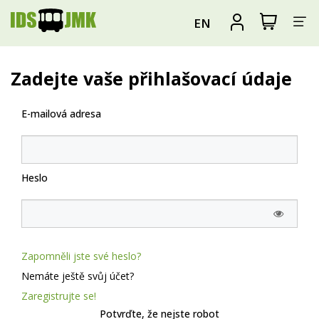
Za
Zobrazit
Registrova
EN
nákupní
se
nav
košík
Zadejte vaše přihlašovací údaje
E-mailová adresa
Heslo
Zapomněli jste své heslo?
Nemáte ještě svůj účet?
Zaregistrujte se!
Potvrďte, že nejste robot