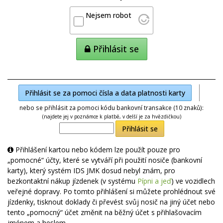
Nejsem robot
Přihlásit se
Přihlásit se za pomoci čísla a data platnosti karty
nebo se přihlásit za pomoci kódu bankovní transakce (10 znaků):
(najdete jej v poznámce k platbě, v delší je za hvězdičkou)
Přihlásit se
Přihlášení kartou nebo kódem lze použít pouze pro
„pomocné“ účty, které se vytváří při použití nosiče (bankovní
karty), který systém IDS JMK dosud nebyl znám, pro
bezkontaktní nákup jízdenek (v systému
Pípni a jeď
) ve vozidlech
veřejné dopravy. Po tomto přihlášení si můžete prohlédnout své
jízdenky, tisknout doklady či převést svůj nosič na jiný účet nebo
tento „pomocný“ účet změnit na běžný účet s přihlašovacím
jménem a heslem.