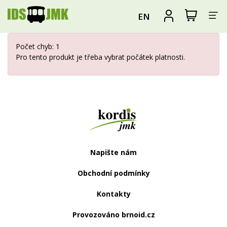
Za
Zobrazit
Registrova
EN
nákupní
se
nav
košík
Počet chyb: 1
Pro tento produkt je třeba vybrat počátek platnosti.
Web
IdsJmk.cz
Napište nám
Obchodní podmínky
Kontakty
Provozováno brnoid.cz