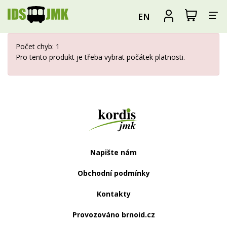
Za
Zobrazit
Registrova
EN
nákupní
se
nav
košík
Počet chyb: 1
Pro tento produkt je třeba vybrat počátek platnosti.
Web
IdsJmk.cz
Napište nám
Obchodní podmínky
Kontakty
Provozováno brnoid.cz