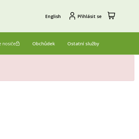
Zobrazit
Registrovat
English
Přihlásit se
nákupní
se
košík
Obchůdek
Ostatní služby
 nosiče