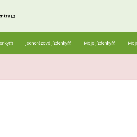
entra
denky
Jednorázové jízdenky
Moje jízdenky
Moje